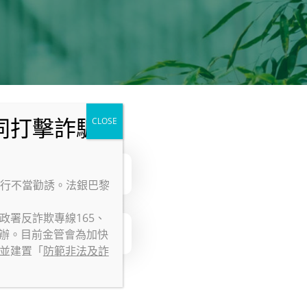
進行不當勸誘。法銀巴黎
署反詐欺專線165、
球市場
位查辦。目前金管會為加快
並建置「
防範非法及詐
巴黎保險