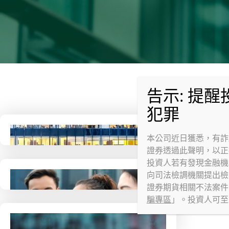
本公司近日獲悉，有詐
證券透過此聲明，以正
投資人若有發現金融機
企業與機構
向司法檢調機關提出檢舉，
證券期貨相關不法案件
騙專區
」。投資人可至
財富管理