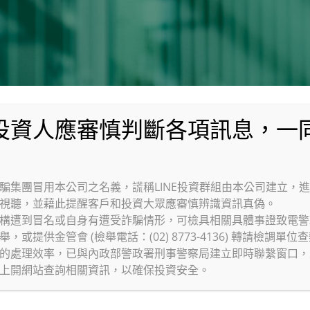
騙集團冒用本公司之名義，謊稱LINE投資群組由本公司建立，
視聽，並藉此提醒客戶和投資大眾應審慎辨識資訊真偽。
構遭到冒名或自身有遭受詐騙情形，可檢具相關具體事證致電警政
環球銀行
環
或提供金管會 (檢舉電話：(02) 8773-4136) 轉請檢調單
的處理效率，已與內政部警政署刑事警察局建立即時聯繫窗口，
上開網站查詢相關資訊，以確保投資安全。
資產管理
法國